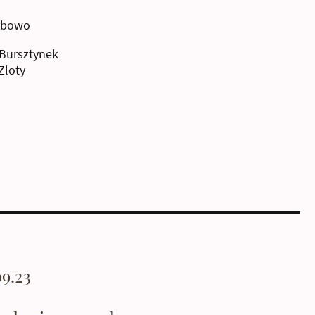
ybowo
Bursztynek
Zloty
09.23