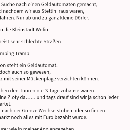
ie Suche nach einen Geldautomaten gemacht,
nd nachdem wir aus Stettin raus waren,
fahren. Nur ab und zu ganz kleine Dörfer.
n die Kleinstadt Wolin.
eist sehr schlechte Straßen.
Camping Tramp
ion steht ein Geldautomat.
 doch auch so gewesen,
tz mit seiner Mückenplage verzichten können.
schen den Touren nur 3 Tage zuhause waren.
eine Zloty da…… und tags drauf sind wir ja schon jeder
artet.
ch nach der Grenze Wechselstuben oder so finden.
arkt noch alles mit Euro bezahlt wurde.
teurer wie in meiner App angegeben,