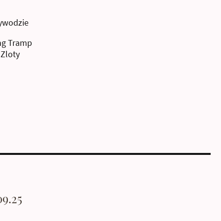
ywodzie
ng Tramp
 Zloty
09.25