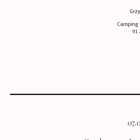
Grz
Camping 
91 
07.