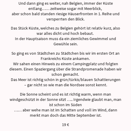
Und dann ging es weiter, nah Belgien, immer der Küste
entlang…… zeitweise sogar mit Meerblick,
aber schon bald standen riesige Häuserfronten in 1. Reihe und
versperrten den Blick.
Das Stück Küste, welches zu Belgien gehört ist relativ kurz, also
war alles dicht und hoch bebaut.
In der Hauptsaison muss da ein ziemliches Gewimmel und
Gewühle sein.
So ging es von Städtchen zu Städtchen bis wir im ersten Ort an
Frankreichs Küste ankamen.
Wir sahen einen Hinweis zu einem Campingplatz und folgten
diesem. Einen Spaziergang über die Strandpromenade haben wir
schon gemacht.
Das Meer ist richtig schön in grün/türkis/blauen Schattierungen
– gar nicht so wie man die Nordsee sonst kennt.
Die Sonne scheint und es ist richtig warm, wenn man
windgeschützt in der Sonne sitzt ….. Irgendwie glaubt man, man
ist schon im Süden
…… aber wehe man ist im Schatten und voll im Wind, dann
merkt man doch das Mitte September ist.
19 €