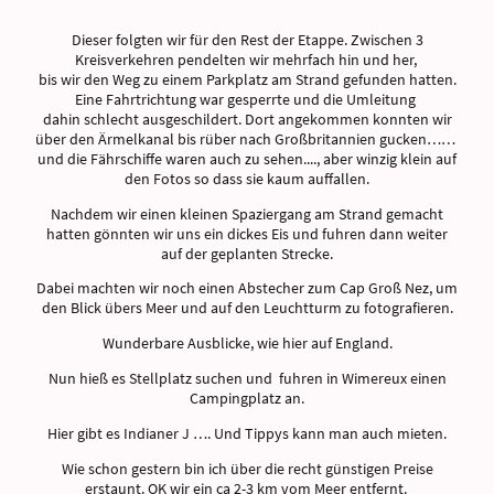
Dieser folgten wir für den Rest der Etappe. Zwischen 3
Kreisverkehren pendelten wir mehrfach hin und her,
bis wir den Weg zu einem Parkplatz am Strand gefunden hatten.
Eine Fahrtrichtung war gesperrte und die Umleitung
dahin schlecht ausgeschildert. Dort angekommen konnten wir
über den Ärmelkanal bis rüber nach Großbritannien gucken……
und die Fährschiffe waren auch zu sehen...., aber winzig klein auf
den Fotos so dass sie kaum auffallen.
Nachdem wir einen kleinen Spaziergang am Strand gemacht
hatten gönnten wir uns ein dickes Eis und fuhren dann weiter
auf der geplanten Strecke.
Dabei machten wir noch einen Abstecher zum Cap Groß Nez, um
den Blick übers Meer und auf den Leuchtturm zu fotografieren.
Wunderbare Ausblicke, wie hier auf England.
Nun hieß es Stellplatz suchen und fuhren in Wimereux einen
Campingplatz an.
Hier gibt es Indianer J …. Und Tippys kann man auch mieten.
Wie schon gestern bin ich über die recht günstigen Preise
erstaunt. OK wir ein ca 2-3 km vom Meer entfernt.