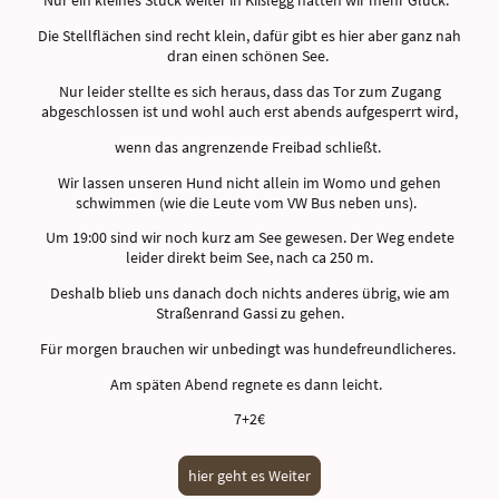
Nur ein kleines Stück weiter in Kißlegg hatten wir mehr Glück.
Die Stellflächen sind recht klein, dafür gibt es hier aber ganz nah
dran einen schönen See.
Nur leider stellte es sich heraus, dass das Tor zum Zugang
abgeschlossen ist und wohl auch erst abends aufgesperrt wird,
wenn das angrenzende Freibad schließt.
Wir lassen unseren Hund nicht allein im Womo und gehen
schwimmen (wie die Leute vom VW Bus neben uns).
Um 19:00 sind wir noch kurz am See gewesen. Der Weg endete
leider direkt beim See, nach ca 250 m.
Deshalb blieb uns danach doch nichts anderes übrig, wie am
Straßenrand Gassi zu gehen.
Für morgen brauchen wir unbedingt was hundefreundlicheres.
Am späten Abend regnete es dann leicht.
7+2€
hier geht es Weiter