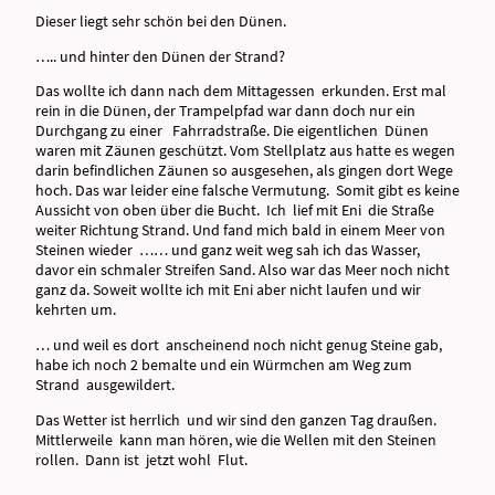
Dieser liegt sehr schön bei den Dünen.
….. und hinter den Dünen der Strand?
Das wollte ich dann nach dem Mittagessen erkunden. Erst mal
rein in die Dünen, der Trampelpfad war dann doch nur ein
Durchgang zu einer Fahrradstraße. Die eigentlichen Dünen
waren mit Zäunen geschützt. Vom Stellplatz aus hatte es wegen
darin befindlichen Zäunen so ausgesehen, als gingen dort Wege
hoch. Das war leider eine falsche Vermutung. Somit gibt es keine
Aussicht von oben über die Bucht. Ich lief mit Eni die Straße
weiter Richtung Strand. Und fand mich bald in einem Meer von
Steinen wieder …… und ganz weit weg sah ich das Wasser,
davor ein schmaler Streifen Sand. Also war das Meer noch nicht
ganz da. Soweit wollte ich mit Eni aber nicht laufen und wir
kehrten um.
… und weil es dort anscheinend noch nicht genug Steine gab,
habe ich noch 2 bemalte und ein Würmchen am Weg zum
Strand ausgewildert.
Das Wetter ist herrlich und wir sind den ganzen Tag draußen.
Mittlerweile kann man hören, wie die Wellen mit den Steinen
rollen. Dann ist jetzt wohl Flut.