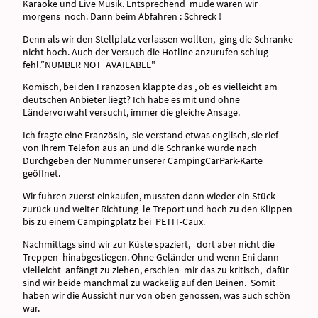
Karaoke und Live Musik. Entsprechend müde waren wir
morgens noch. Dann beim Abfahren : Schreck !
Denn als wir den Stellplatz verlassen wollten, ging die Schranke
nicht hoch. Auch der Versuch die Hotline anzurufen schlug
fehl.”NUMBER NOT AVAILABLE"
Komisch, bei den Franzosen klappte das , ob es vielleicht am
deutschen Anbieter liegt? Ich habe es mit und ohne
Ländervorwahl versucht, immer die gleiche Ansage.
Ich fragte eine Französin, sie verstand etwas englisch, sie rief
von ihrem Telefon aus an und die Schranke wurde nach
Durchgeben der Nummer unserer CampingCarPark-Karte
geöffnet.
Wir fuhren zuerst einkaufen, mussten dann wieder ein Stück
zurück und weiter Richtung le Treport und hoch zu den Klippen
bis zu einem Campingplatz bei PETIT-Caux.
Nachmittags sind wir zur Küste spaziert, dort aber nicht die
Treppen hinabgestiegen. Ohne Geländer und wenn Eni dann
vielleicht anfängt zu ziehen, erschien mir das zu kritisch, dafür
sind wir beide manchmal zu wackelig auf den Beinen. Somit
haben wir die Aussicht nur von oben genossen, was auch schön
war.