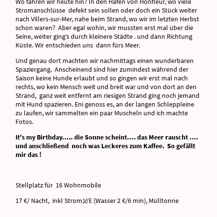
Wo fahren wir heute hin? In den Hafen von Honfleur, wo viele
Stromanschlüsse defekt sein sollen oder doch ein Stück weiter
nach Villers-sur-Mer, nahe beim Strand, wo wir im letzten Herbst
schon waren? Aber egal wohin, wir mussten erst mal über die
Seine, weiter ging’s durch kleinere Städte . und dann Richtung
Küste. Wir entschieden uns dann fürs Meer.
Und genau dort machten wir nachmittags einen wunderbaren
Spaziergang. Anscheinend sind hier zumindest während der
Saison keine Hunde erlaubt und so gingen wir erst mal nach
rechts, wo kein Mensch weit und breit war und von dort an den
Strand, ganz weit entfernt am riesigen Strand ging noch jemand
mit Hund spazieren. Eni genoss es, an der langen Schleppleine
zu laufen, wir sammelten ein paar Muscheln und ich machte
Fotos.
It's my Birthday….. die Sonne scheint…. das Meer rauscht ….
und anschließend noch was Leckeres zum Kaffee. So gefällt
mir das !
Stellplatz für 16 Wohnmobile
17 €/ Nacht, inkl Strom,V/E (Wasser 2 €/6 min), Mülltonne