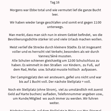
Tag 16
Morgens war Ebbe total und wie vermutet lief die ganze Bucht
leer.
Wir haben wieder lange geschlafen und somit erst gegen 11:00
unterwegs.
Man merkt, dass man sich nun in einem Gebiet befindet, wo die
Bevölkerungsdichte stärker ist und viele Urlaub machen wollen.
Meist verlief die Strecke durch kleinere Städte. Es ist insgesamt
voller und es herrscht viel Verkehr, besonders als wir durch
Vannes/Sènè mussten.
Alle Schulen schienen gleichzeitig um 12:00 Schulschluss zu
haben. Es wimmelt in den Straßen vor Kindern, zu Fuß, auf
dem Rad, Mofas usw. Schatzi musste höllisch aufpassen.
Der Campingplatz den wir ansteuern, gefiel uns nicht und war
bis auf 1 Bucht voll. Der nächste Stellplatz = voll.
Noch ein Stellplatz (ohne Strom), viel zu umständlich mit zuerst
Geld auf Karte buchen/ aufladen, Telefonnummer angeben usw.,
um Kunde/Mitglied wo auch immer zu werden. Wir fuhren
weiter.
Nächster Versuch auf dem Stellplatz in Piriac-sur-Mer. Diesmal