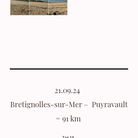
21.09.24
Bretignolles-sur-Mer – Puyravault
= 91 km
Tag 19