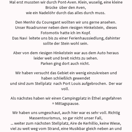
Mal erst mussten wir durch Pont-Aven. Klein, wuselig, eine kleine
Brücke über den Aven,
wie ein Nadelöhr durch das alles durch muss.
Den Menhir du Couregant wollten wir uns gerne ansehen.
Unser Roadrunner neben dem riesigen Hinkelstein, dieses
Fotomotiv hatte ich im Kopf.
Das Navi leitete uns bis zu einer Ferienhaussiedlung, dahinter
sollte der Stein wohl sein.
Aber von dem riesigen Hinkelstein war aus dem Auto heraus
leider weit und breit nichts zu sehen.
Parken ging dort auch nicht.
Wir haben versucht das Gebiet ein wenig einzukreisen und
haben schließlich gewendet
und sind zum Stellplatz nach Port Louis aufgebrochen. Der war
voll.
Als nächstes haben wir einen Campingplatz in Èthel angefahren
= Mittagspause.
Wir haben uns umgeschaut, auch hier war es sehr voll. Richtig
Massentourismus, so gar nicht unser Fall,
... weiter zum nächsten Stellplatz, Aire de Kerhillio, keine Wiese,
viel zu weit weg vom Strand, eine Musikbar gleich neben an und